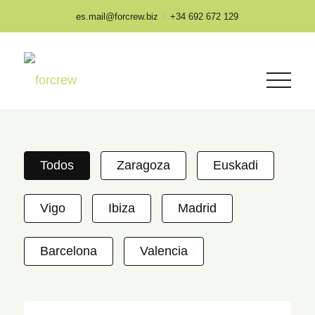
es.mail@forcrew.biz
+34 692 672 129
Todos
Zaragoza
Euskadi
Vigo
Ibiza
Madrid
Barcelona
Valencia